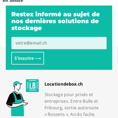
en Suisse
Restez informé au sujet de
nos dernières solutions de
stockage
S'inscrire ⟶
Alternative:
Locationdebox.ch
Stockage pour privés et
entreprises. Entre Bulle et
Fribourg, sortie autoroute
« Rossens ». Accès facile.