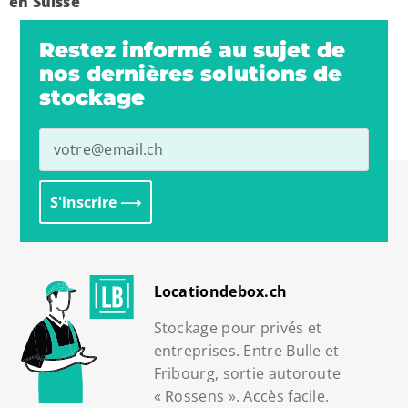
en Suisse
Restez informé au sujet de
nos dernières solutions de
stockage
S'inscrire ⟶
Alternative:
Locationdebox.ch
Stockage pour privés et
entreprises. Entre Bulle et
Fribourg, sortie autoroute
« Rossens ». Accès facile.